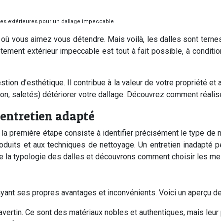
les extérieures pour un dallage impeccable
 où vous aimez vous détendre. Mais voilà, les dalles sont ternes
ement extérieur impeccable est tout à fait possible, à conditio
tion d’esthétique. Il contribue à la valeur de votre propriété et
on, saletés) détériorer votre dallage. Découvrez comment réaliser
 entretien adapté
ur, la première étape consiste à identifier précisément le type 
roduits et aux techniques de nettoyage. Un entretien inadapté
e la typologie des dalles et découvrons comment choisir les meil
 ayant ses propres avantages et inconvénients. Voici un aperçu d
 travertin. Ce sont des matériaux nobles et authentiques, mais leu