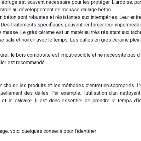
oléofuge est souvent nécessaire pour les protéger. L’ardoise, pa
nérable au développement de mousse dallage béton.
n béton sont robustes et résistantes aux intempéries. Leur entre
 Des traitements spécifiques peuvent renforcer leur imperméabilit
e masse. Le grès cérame est un matériau très résistant aux taches
nt se salir et noircir avec le temps. Les dalles en grès cérame pl
turel, le bois composite est imputrescible et ne nécessite pas d’
ulier est recommandé.
our choisir les produits et les méthodes d’entretien appropriés. 
raquellement des dalles. Par exemple, l’utilisation d’un nettoya
 et le calcaire. Il est donc essentiel de prendre le temps d’i
e, voici quelques conseils pour l’identifier :