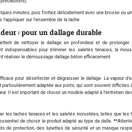
 précautions).
quelques minutes, puis frottez délicatement avec une brosse ou u
 l’appliquer sur l’ensemble de la tache.
deur : pour un dallage durable
rmettent de nettoyer le dallage en profondeur et de prolonge
nt indispensables pour éliminer les saletés tenaces, la mous
nt réaliser le démoussage dallage béton efficacement.
icace pour désinfecter et dégraisser le dallage. La vapeur d’e
t particulièrement adaptée aux joints, qui sont souvent difficile
eur. Il est important de choisir un modèle adapté à l’entretien de
 les taches tenaces et les saletés incrustées, telles que les tr
 essentiel de choisir le produit adapté au type de dalle. **Atten
s de protection, des lunettes de sécurité et un masque respira