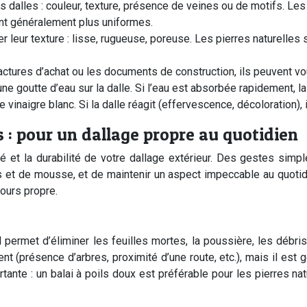
 dalles : couleur, texture, présence de veines ou de motifs. Les
ont généralement plus uniformes.
r leur texture : lisse, rugueuse, poreuse. Les pierres naturelle
ctures d’achat ou les documents de construction, ils peuvent vous
une goutte d’eau sur la dalle. Si l’eau est absorbée rapidement, 
inaigre blanc. Si la dalle réagit (effervescence, décoloration), i
 : pour un dallage propre au quotidien
té et la durabilité de votre dallage extérieur. Des gestes simpl
hes et de mousse, et de maintenir un aspect impeccable au quot
jours propre.
Il permet d’éliminer les feuilles mortes, la poussière, les débr
nt (présence d’arbres, proximité d’une route, etc.), mais il es
ante : un balai à poils doux est préférable pour les pierres natu