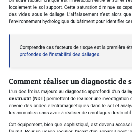
Un autre facteur critique est l’interaction entre le sol et
localement le sol support. Cette saturation diminue sa capa
des vides sous le dallage. L’affaissement n’est alors qu
l’environnement hydrologique du bâtiment pour identifier c
Comprendre ces facteurs de risque est la première étape
profondes de l'instabilité des dallages
.
Comment réaliser un diagnostic de sta
L’un des freins majeurs au diagnostic approfondi d’un dall
destructif (NDT)
permettent de réaliser une investigation c
envoie des ondes électromagnétiques dans le sol et analys
les anomalies sans avoir à réaliser de carottages destructifs
Cet équipement, bien que sophistiqué, est devenu accessibl
fournit. Pour un usage régulier, l’achat d’un appareil peut 