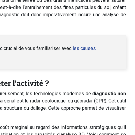
alisation enterrée ou des drains inefficaces peuvent saturer
st-à-dire l’entraînement des fines particules du sol, créant
iagnostic doit donc impérativement inclure une analyse de
nc crucial de vous familiariser avec
les causes
er l’activité ?
. Heureusement, les technologies modernes de
diagnostic non
arsenal est le radar géologique, ou géoradar (GPR). Cet outil
 structure du dallage. Cette approche permet de visualiser
coût marginal au regard des informations stratégiques qu’il
stigation et les capacités d’analyse 3D. Voici comment se