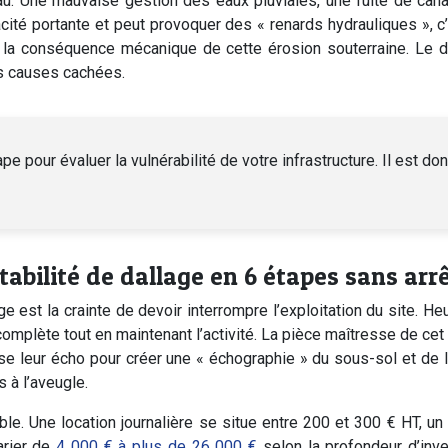
 l’eau. Une mauvaise gestion des eaux pluviales, une fuite de can
cité portante et peut provoquer des « renards hydrauliques », c’e
e la conséquence mécanique de cette érosion souterraine. Le d
es causes cachées.
 pour évaluer la vulnérabilité de votre infrastructure. Il est do
bilité de dallage en 6 étapes sans arrêt
age est la crainte de devoir interrompre l’exploitation du site
omplète tout en maintenant l’activité. La pièce maîtresse de cet 
e leur écho pour créer une « échographie » du sous-sol et de la
 à l’aveugle.
e. Une location journalière se situe entre 200 et 300 € HT, un 
varier de
4 000 € à plus de 26 000 €
selon la profondeur d’inve