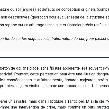
ture du sol (argiles), et défauts de conception originels (comp
non destructives (géoradar) pour évaluer l’état de la structure san
ion repose sur un arbitrage technique et financier précis (coût, du
n fondé sur les risques réels (trafic, nature du sol) pour passer
 béton de dix ans d’âge, sans fissure apparente, est souvent syn
 l’activité. Pourtant, cette perception peut être une illusion da
les conséquences – affaissements, fissures majeures, arrêts d
premiers signes visibles, comme une fissure ou un affaissement
er un sinistre, mais dans l’aptitude à l’anticiper. Et si la clé 
comme une intervention de crise, mais comme un outil straté