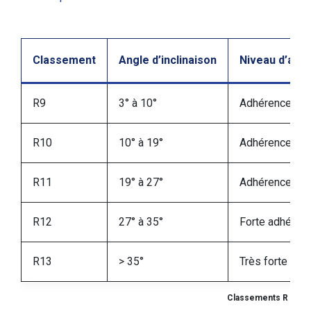
Classement
Angle d’inclinaison
Niveau d’adh
R9
3° à 10°
Adhérence no
R10
10° à 19°
Adhérence mo
R11
19° à 27°
Adhérence él
R12
27° à 35°
Forte adhéren
R13
> 35°
Très forte adh
Classements R et ang