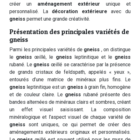
créer un
aménagement extérieur
unique et
personnalisé. La
décoration extérieure
avec du
gneiss
permet une grande créativité.
Présentation des principales variétés de
gneiss
Parmi les principales variétés de
gneiss
, on distingue
le
gneiss
œillé, le
gneiss
leptinitique et le
gneiss
rubané. Le
gneiss
œillé se caractérise par la présence
de grands cristaux de feldspath, appelés « yeux »,
entourés d’une matrice de minéraux plus fins. Le
gneiss
leptinitique est un
gneiss
à grain fin, homogène
et de couleur claire. Le
gneiss
rubané présente des
bandes alternées de minéraux clairs et sombres, créant
un effet visuel saisissant. La composition
minéralogique et l’aspect visuel de chaque variété de
gneiss
sont uniques, ce qui permet de créer des
aménagements extérieurs originaux et personnalisés.
Le
gneiss
œillé est souvent utilisé pour les murs de